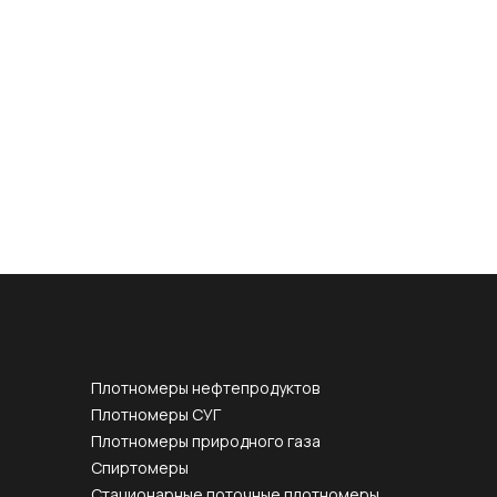
Плотномеры нефтепродуктов
Плотномеры СУГ
Плотномеры природного газа
Спиртомеры
Стационарные поточные плотномеры