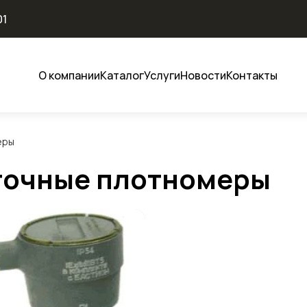
01
О компании
Каталог
Услуги
Новости
Контакты
еры
точные плотномеры