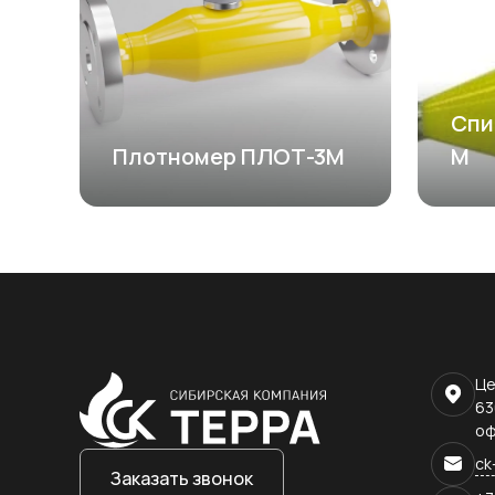
Cпи
Плотномер ПЛОТ-3М
М
Це
63
оф
ck
Заказать звонок